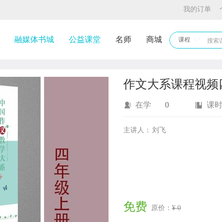
我的订单
融媒体书城
公益课堂
名师
商城
课程
作文大系课程视频
在学
0
课
主讲人：
刘飞
免费
原价：
¥ 0